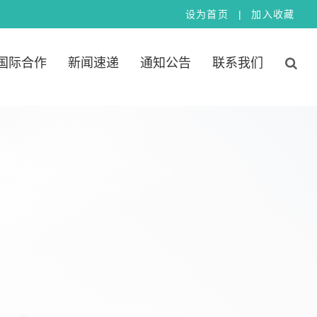
|
设
为
首
页
加
入
收
藏
国际合作
新闻速递
通知公告
联系我们