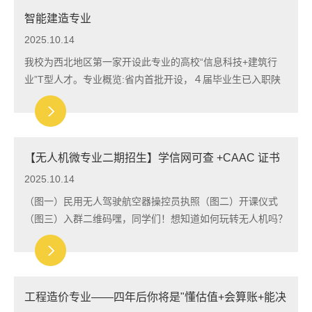
智能建造专业
2025.10.14
我校为西北地区第一家开设此专业的高校“信息科技+建筑行
业”T型人才。专业概览:省内首批开设，４届毕业生已入职陕
建、中铁等国央企，培养方案经就业验证,陕西省BIM发展先
进单位，连续多年承办省级智能建造技能竞...
【无人机微专业二期招生】学信网可查 +CAAC 证书
辅助 + 实战项目！ 解锁低空经济新技能！
2025.10.14
（图一）民用无人驾驶航空器操控员执照（图二）开课仪式
（图三）入群二维码嘿，同学们！想知道如何玩转无人机吗？
西安欧亚学院第二批无人机微专业来啦！这是学校首批3个认
证微专业之一，学信网可查，校内生免学费...
工程造价专业——四年后你将是"懂估值+会算账+能决