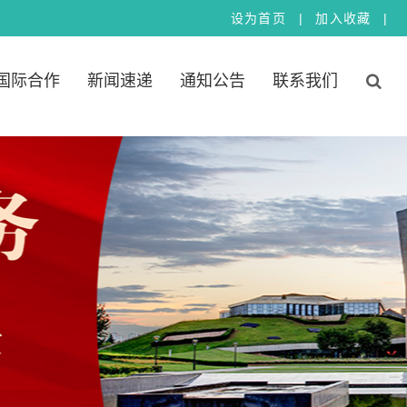
|
|
设
为
首
页
加
入
收
藏
国际合作
新闻速递
通知公告
联系我们