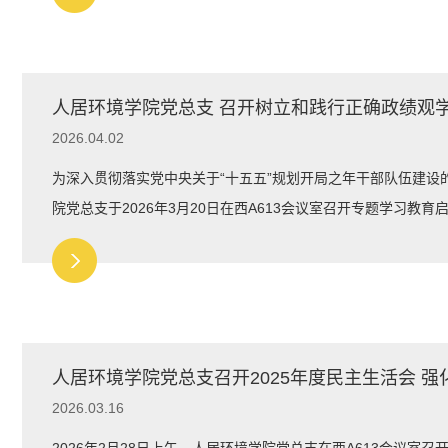
人居环境学院党总支 召开树立和践行正确政绩观
2026.04.02
为深入贯彻落实党中央关于“十五五”规划开局之年干部队伍建设
院党总支于2026年3月20日在西A613会议室召开专题学习教
同志主持会议，党总支委员及各教工支部委员...
人居环境学院党总支召开2025年度民主生活会 
量发展
2026.03.16