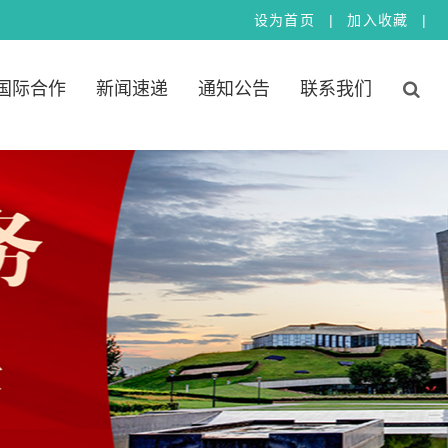
|
|
设
为
首
页
加
入
收
藏
国际合作
新闻速递
通知公告
联系我们