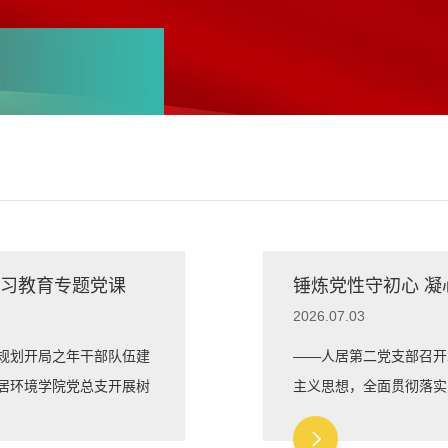
习教育专题党课
锤炼党性守初心 凝
2026.07.03
”规划开局之年干部队伍建
——人居第二党支部召开
居环境学院党总支开展树
主义思想，全面贯彻落实
的重要举措，严格执行党的