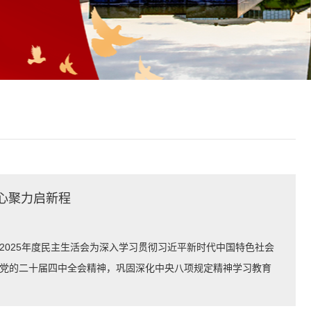
心聚力启新程
2025年度民主生活会为深入学习贯彻习近平新时代中国特色社会
党的二十届四中全会精神，巩固深化中央八项规定精神学习教育
组织生活制度。近...