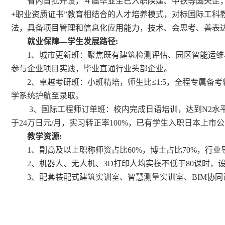
省内首批开设，４届毕业生已入职陕建、中铁等国央企，
+职业资质证书”教育相结合的人才培养模式，对标国际工
法，具备项目管理和信息化应用能力，技术、会思考、善表
就业保障
—学生发展路径:
1、城市更新班：聚焦既有建筑检测评估、园区智能运
参与企业项目实践，毕业直通行业头部企业。
2、卓越考研班：小班精培，师生比≤1:5，全程专属
学系统护航至录取。
3、国际工程师订单班：校内完成日语培训，达到N2水
于24万日元/月，实习转正率100%，已有学生入职日本上市
教学资源:
1、副高及以上职称师资占比60%，博士占比70%，行
2、机器人、无人机、3D打印人均实操不低于80课时，
3、配套装配式建筑实训室、智慧测量实训室、BIM协