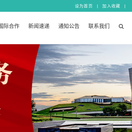
|
|
设
为
首
页
加
入
收
藏
国际合作
新闻速递
通知公告
联系我们