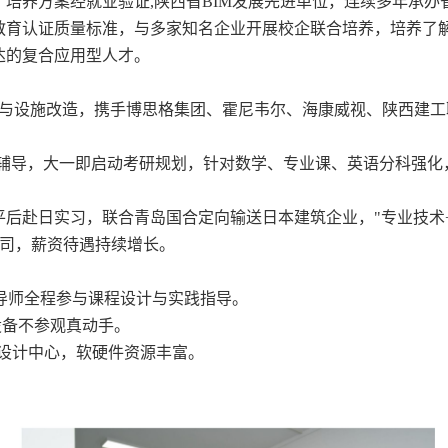
培养方案经就业验证,
陕西省
BIM发展先进单位，连续多年承办
科教育认证质量标准，与多家知名企业开展校企联合培养，培养了
达的复合应用型人才。
维与设施改造，携手博思格集团、霍尼韦尔、海康威视、陕西建
备考辅导，大一即启动考研规划，针对数学、专业课、英语分科强
平后赴日实习，联合青岛国合定向输送日本建筑企业，"专业技术
公司，薪资待遇持续增长。
业导师全程参与课程设计与实践指导。
设备不参观真动手。
同设计中心，软硬件资源丰富。