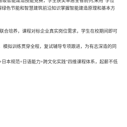
省级智能建造技能竞赛，学生获奖率居全省前列,
采用“学位
解绿色节能和智慧建筑前沿知识掌握智能建造原理和基本方
工联合培养，课程对标企业真实岗位需求，学生在校期间即可
化，模拟训练贯穿全程，复试辅导专项跟进，为有志深造的同
+日本规范+日语能力+跨文化实践"四维课程体系，起薪不低