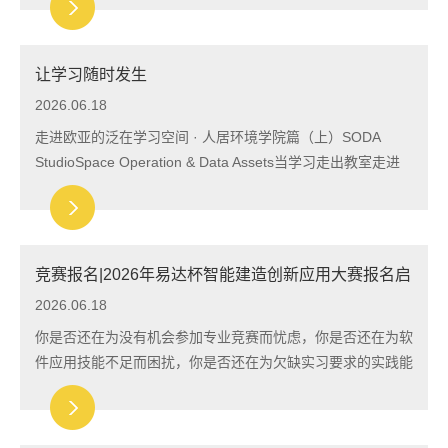
考察数字孪生技术的创新应用能力。...
让学习随时发生
2026.06.18
走进欧亚的泛在学习空间 · 人居环境学院篇（上）SODA
StudioSpace Operation & Data Assets当学习走出教室走进
欧亚的泛在学习空间·人居学院篇在欧亚已经发布的两篇泛在
学习空间案例中，虹桥学生中心讲述了一座餐...
竞赛报名|2026年易达杯智能建造创新应用大赛报名启
动
2026.06.18
你是否还在为没有机会参加专业竞赛而忧虑，你是否还在为软
件应用技能不足而困扰，你是否还在为欠缺实习要求的实践能
力而担忧。2026年易达杯智能建造创新应用大赛报名启动
啦！为在新形势下更好地发展新技术，促进...