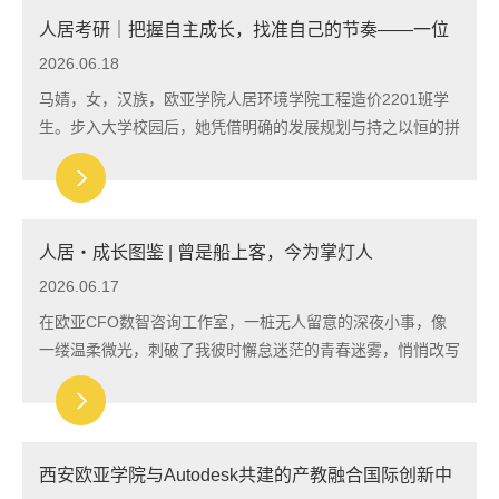
人居考研｜把握自主成长，找准自己的节奏——一位
考研上岸学姐的真心话
2026.06.18
马婧，女，汉族，欧亚学院人居环境学院工程造价2201班学
生。步入大学校园后，她凭借明确的发展规划与持之以恒的拼
搏，书写充实的青春答卷。大一凭借优异的英语成绩一次性通
过大学英语四级考试，大二进入项目咨询...
人居・成长图鉴 | 曾是船上客，今为掌灯人
2026.06.17
在欧亚CFO数智咨询工作室，一桩无人留意的深夜小事，像
一缕温柔微光，刺破了我彼时懈怠迷茫的青春迷雾，悄悄改写
了我的成长轨迹。有一次深夜，工作室众人结束备赛匆匆离
场，桌椅歪斜堆叠，散落的文稿和器材凌乱一...
西安欧亚学院与Autodesk共建的产教融合国际创新中