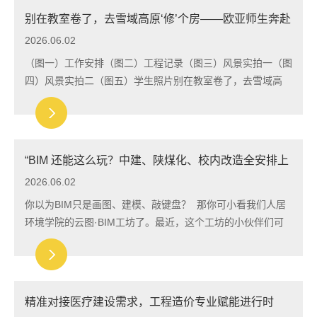
别在教室卷了，去雪域高原‘修’个房——欧亚师生奔赴
西藏，用专业筑牢藏区农房安全防线
2026.06.02
（图一）工作安排（图二）工程记录（图三）风景实拍一（图
四）风景实拍二（图五）学生照片别在教室卷了，去雪域高
原‘修’个房——欧亚师生奔赴西藏，用专业筑牢藏区农房安全
防线在平均海拔 4500 米的浪卡子，雪...
“BIM 还能这么玩？中建、陕煤化、校内改造全安排上
了” —— 云图·BIM 工坊用真实项目“练级”出圈
2026.06.02
你以为BIM只是画图、建模、敲键盘？ 那你可小看我们人居
环境学院的云图·BIM工坊了。最近，这个工坊的小伙伴们可
忙坏了—— 一边帮央企大佬建大型综合体， 一边给陕煤化集
团的工程师们当“数字化教练”， 顺手...
精准对接医疗建设需求，工程造价专业赋能进行时