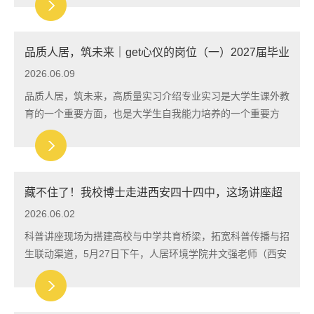
IITS 2026 是人工智能技术、物联网与智慧城市...
品质人居，筑未来｜get心仪的岗位（一）2027届毕业
生学子速看
2026.06.09
品质人居，筑未来，高质量实习介绍专业实习是大学生课外教
育的一个重要方面，也是大学生自我能力培养的一个重要方
式。对于在校大学生来说，专业实习是认识社会、了解社会，
提高自我能力的重要的机会。在进行社会...
藏不住了！我校博士走进西安四十四中，这场讲座超
有料
2026.06.02
科普讲座现场为搭建高校与中学共育桥梁，拓宽科普传播与招
生联动渠道，5月27日下午，人居环境学院井文强老师（西安
交通大学博士、人居环境学院科研秘书）代表我校受邀前往西
安市第四十四中学，为全校300余名高一...